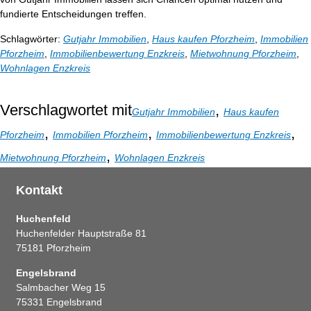
fundierte Entscheidungen treffen.
Schlagwörter:
Gutjahr Immobilien
,
Haus kaufen Pforzheim
,
Immobilien
Pforzheim
,
Immobilienbewertung Enzkreis
,
Mietwohnung Pforzheim
,
Wohnlagen Enzkreis
Verschlagwortet mit
,
Gutjahr Immobilien
Haus kaufen
,
,
,
Pforzheim
Immobilien Pforzheim
Immobilienbewertung Enzkreis
,
Mietwohnung Pforzheim
Wohnlagen Enzkreis
Kontakt
Huchenfeld
Huchenfelder Hauptstraße 81
75181 Pforzheim
Engelsbrand
Salmbacher Weg 15
75331 Engelsbrand