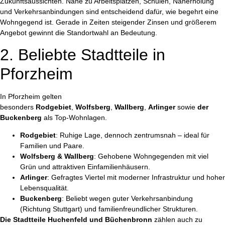
Zukunftsaussichten. Nähe zu Arbeitsplätzen, Schulen, Naherholung
und Verkehrsanbindungen sind entscheidend dafür, wie begehrt eine
Wohngegend ist. Gerade in Zeiten steigender Zinsen und größerem
Angebot gewinnt die Standortwahl an Bedeutung.
2. Beliebte Stadtteile in
Pforzheim
In Pforzheim gelten
besonders
Rodgebiet
,
Wolfsberg
,
Wallberg
,
Arlinger
sowie
der
Buckenberg
als Top-Wohnlagen.
Rodgebiet
: Ruhige Lage, dennoch zentrumsnah – ideal für
Familien und Paare.
Wolfsberg & Wallberg
: Gehobene Wohngegenden mit viel
Grün und attraktiven Einfamilienhäusern.
Arlinger
: Gefragtes Viertel mit moderner Infrastruktur und hoher
Lebensqualität.
Buckenberg
: Beliebt wegen guter Verkehrsanbindung
(Richtung Stuttgart) und familienfreundlicher Strukturen.
Die Stadtteile Huchenfeld und Büchenbronn
zählen auch zu