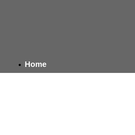
Home
Immobilie kaufen
Immobilie verkaufen
Über uns