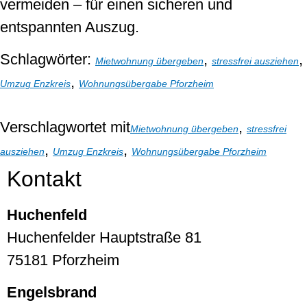
vermeiden – für einen sicheren und
entspannten Auszug.
Schlagwörter:
,
,
Mietwohnung übergeben
stressfrei ausziehen
,
Umzug Enzkreis
Wohnungsübergabe Pforzheim
Verschlagwortet mit
,
Mietwohnung übergeben
stressfrei
,
,
ausziehen
Umzug Enzkreis
Wohnungsübergabe Pforzheim
Kontakt
Huchenfeld
Huchenfelder Hauptstraße 81
75181 Pforzheim
Engelsbrand