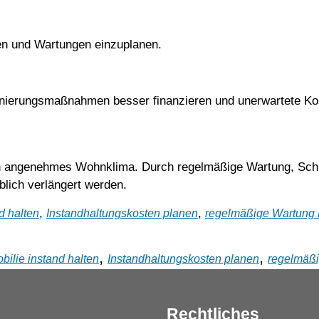
ren und Wartungen einzuplanen.
nierungsmaßnahmen besser finanzieren und unerwartete Ko
 ein angenehmes Wohnklima. Durch regelmäßige Wartung, Schu
lich verlängert werden.
,
,
d halten
Instandhaltungskosten planen
regelmäßige Wartung
,
,
bilie instand halten
Instandhaltungskosten planen
regelmäß
Rechtliches